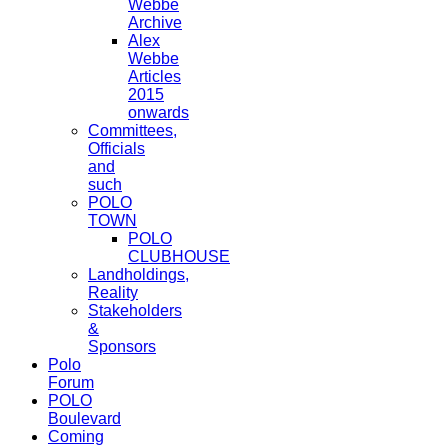
Webbe
Archive
Alex
Webbe
Articles
2015
onwards
Committees,
Officials
and
such
POLO
TOWN
POLO
CLUBHOUSE
Landholdings,
Reality
Stakeholders
&
Sponsors
Polo
Forum
POLO
Boulevard
Coming