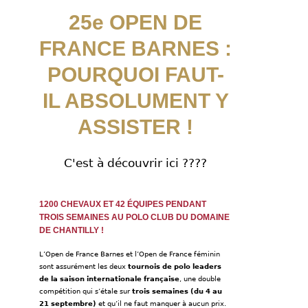
25e OPEN DE
FRANCE BARNES :
POURQUOI FAUT-
IL ABSOLUMENT Y
ASSISTER !
C'est à découvrir ici ????
1200 CHEVAUX ET 42 ÉQUIPES PENDANT
TROIS SEMAINES AU POLO CLUB DU DOMAINE
DE CHANTILLY !
L’Open de France Barnes et l’Open de France féminin
sont assurément les deux
tournois de polo leaders
de la saison internationale française
, une double
compétition qui s’étale sur
trois semaines (du 4 au
21 septembre)
et qu’il ne faut manquer à aucun prix.