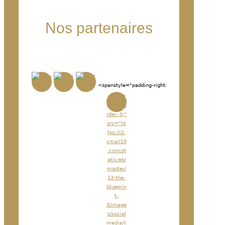
Nos partenaires
<spanstyle="padding-right:
<imgst
yle="bo
rder: 0;"
src="ht
tps://i2.
cmail19
.com/st
atic/eb/
master/
13-the-
blueprin
t-
3/image
s/social
media/li