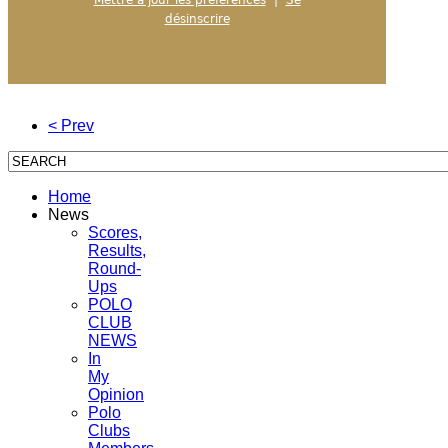
désinscrire
< Prev
Home
News
Scores,
Results,
Round-
Ups
POLO
CLUB
NEWS
In
My
Opinion
Polo
Clubs