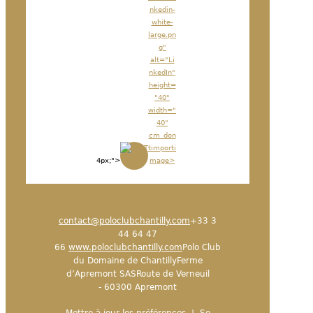
nkedin-
white-
large.pn
g"
alt="Li
nkedIn"
height=
"40"
width="
40"
cm_don
timporti
4px;">
mage>
contact@poloclubchantilly.com
+33 3
44 64 47
66
www.poloclubchantilly.com
Polo Club
du Domaine de ChantillyFerme
d’Apremont SASRoute de Verneuil
- 60300 Apremont
Mettre à jour les préférences
|
Se