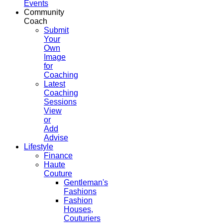
Events
Community
Coach
Submit
Your
Own
Image
for
Coaching
Latest
Coaching
Sessions
View
or
Add
Advise
Lifestyle
Finance
Haute
Couture
Gentleman's
Fashions
Fashion
Houses,
Couturiers