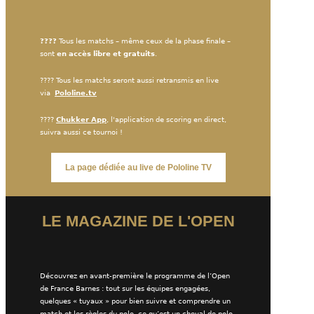
????
Tous les matchs
– même ceux de la phase finale –
sont
en accès libre et gratuits
.
???? Tous les matchs seront aussi retransmis en live
via
Pololine.tv
????
Chukker App
, l'application de scoring en direct,
suivra aussi ce tournoi !
La page dédiée au live de Pololine TV
LE MAGAZINE DE L'OPEN
Découvrez en avant-première le programme de l’Open
de France Barnes : tout sur les équipes engagées,
quelques « tuyaux » pour bien suivre et comprendre un
match et les règles du polo, ce qu’est un cheval de polo,