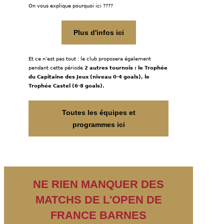
On vous explique pourquoi ici ????
Plus d'infos ici
Et ce n’est pas tout : le club proposera également
pendant cette période
2 autres tournois : le Trophée
du Capitaine des Jeux (niveau 0-4 goals), le
Trophée Castel (6-8 goals).
Toutes les équipes et
programmes ici
NE RIEN MANQUER DES
MATCHS DE L'OPEN DE
FRANCE BARNES