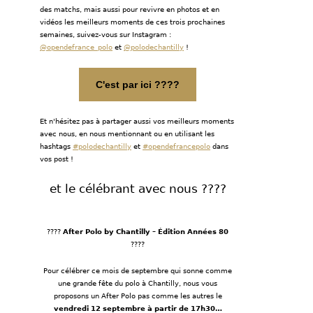
des matchs, mais aussi pour revivre en photos et en
vidéos les meilleurs moments de ces trois prochaines
semaines, suivez-vous sur Instagram :
@
opendefrance_polo
et
@polodechantilly
!
C'est par ici ????
Et n'hésitez pas à partager aussi vos meilleurs moments
avec nous, en nous mentionnant ou en utilisant les
hashtags
#polodechantilly
et
#opendefrancepolo
dans
vos post !
et le célébrant avec nous ????
????
After Polo by Chantilly – Édition Années 80
????
Pour célébrer ce mois de septembre qui sonne comme
une grande fête du polo à Chantilly, nous vous
proposons un After Polo pas comme les autres le
vendredi 12 septembre à partir de 17h30…