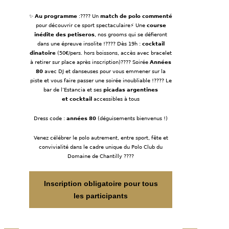
✨
Au programme
:???? Un
match de polo commenté
pour découvrir ce sport spectaculaire⚡ Une
course
inédite des petiseros
, nos grooms qui se défieront
dans une épreuve insolite !???? Dès 19h :
cocktail
dînatoire
(50€/pers. hors boissons, accès avec bracelet
à retirer sur place après inscription)???? Soirée
Années
80
avec DJ et danseuses pour vous emmener sur la
piste et vous faire passer une soirée inoubliable !???? Le
bar de l’Estancia et ses
picadas argentines
et
cocktail
accessibles à tous
Dress code :
années 80
(déguisements bienvenus !)
Venez célébrer le polo autrement, entre sport, fête et
convivialité dans le cadre unique du Polo Club du
Domaine de Chantilly ????
Inscription obligatoire pour tous
les participants